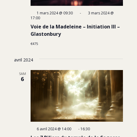
1 mars 2024 @ 09:30
-
3 mars 2024 @
17:00
Voie de la Madeleine – Initiation III –
Glastonbury
€475
avril 2024
SAM
6
6 avril 2024 @ 14:00
-
16:30