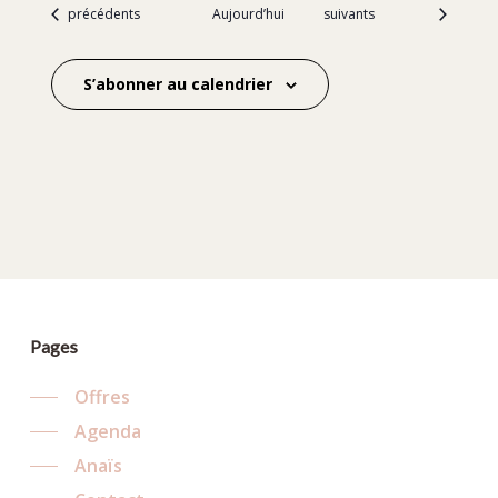
Évènements
Évènements
précédents
Aujourd’hui
suivants
S’abonner au calendrier
Pages
Offres
Agenda
Anaïs