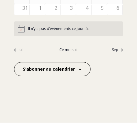
évènements
évènements
évènements
évènements
évènements
évènements
évèneme
0
0
0
0
0
0
0
31
1
2
3
4
5
6
évènements
évènements
évènements
évènements
évènements
évènements
évèneme
Il n’y a pas d’évènements ce jour là.
Notice
Juil
Ce mois-ci
Sep
S’abonner au calendrier