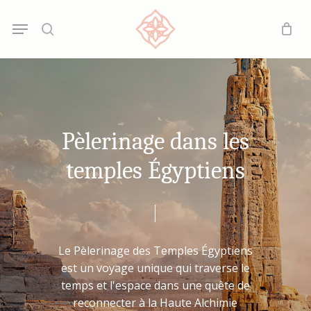
Skip
Menu
Menu
to
search
main
content
Pèlerinage
dans
les
temples
Égyptiens
Le
Pèlerinage
des
Temples
Égyptiens
est
un
voyage
unique
qui
traverse
le
temps
et
l'espace
dans
une
quête
de
reconnecter
à
la
Haute
Alchimie